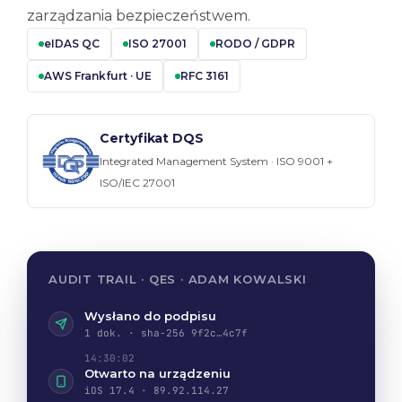
zarządzania bezpieczeństwem.
eIDAS QC
ISO 27001
RODO / GDPR
AWS Frankfurt · UE
RFC 3161
Certyfikat DQS
Integrated Management System · ISO 9001 +
ISO/IEC 27001
AUDIT TRAIL · QES · ADAM KOWALSKI
Wysłano do podpisu
1 dok. · sha-256 9f2c…4c7f
14:30:02
Otwarto na urządzeniu
iOS 17.4 · 89.92.114.27