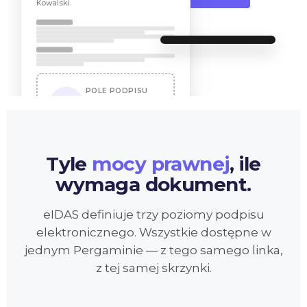
Kowalski
PERGAMIN
· QES
Podpis
kwalifikowany
Umowa · Logistic Co.
POLE PODPISU
Adam Kowalski
Tożsamość
1
SMS + selfie liveness
Certyfikat
2
SK ID Solutions
Podpis QES
3
Tyle
mocy prawnej
, ile
RFC 3161 timestamp
Potwierdź
wymaga dokument.
eIDAS definiuje trzy poziomy podpisu
elektronicznego. Wszystkie dostępne w
jednym Pergaminie — z tego samego linka,
z tej samej skrzynki.