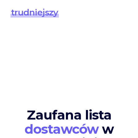
QES nie powinien być
trudniejszy
od kliknięcia
„akceptuję regulamin".
Pergamin sprowadza podpis kwalifikowany do
tej samej prostoty, którą znamy z banku online
— z tą samą wagą prawną, którą daje papier u
notariusza.
Zaufana lista
dostawców
w