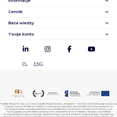
Informacje
Cennik
Baza wiedzy
Twoje konto
PL
ENG
*Spółka Pergamin Sp. z o.o. zrealizowała Projekt B+R pt. „Pergamin”. Wartość zrealizowanego przez nas
projektu wynosi 750.000 zł, a wkład z Funduszy Europejskich stanowi 80% tej kwoty. Wsparcie na
realizację projektu zostało pozyskane przy współpracy z funduszem Simpact ASI Fund Sp. z o.o.
realizującego projekt dofinansowany przez Narodowe Centrum Badań i Rozwoju, ze środków
Europejskiego Funduszu Rozwoju Regionalnego w ramach Programu Operacyjnego Inteligentny
Rozwój, Działanie 1.3: Prace B+R finansowane z udziałem funduszy kapitałowych, Poddziałanie 1.3.1: