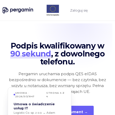
Zaloguj się
Podpis kwalifikowany w
90 sekund
, z dowolnego
telefonu.
Pergamin uruchamia podpis QES eIDAS
bezpośrednio w dokumencie — bez czytnika, bez
wizyty u notariusza, bez wymiany sprzętu. Pełna
ważność prawna w 32 krajach UE.
UMOWA ·
STRONA 4 Z
2026/03/847
4
Umowa o świadczenie
usług IT
Podpisz pierwszy dokument →
Logistic Co. sp. z o.o. ↔ Adam