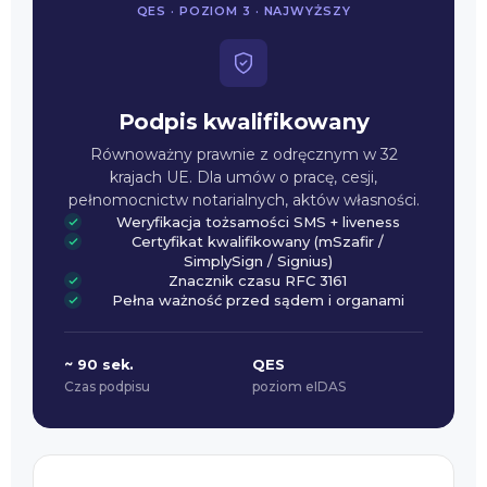
QES · POZIOM 3 · NAJWYŻSZY
Podpis kwalifikowany
Równoważny prawnie z odręcznym w 32
krajach UE. Dla umów o pracę, cesji,
pełnomocnictw notarialnych, aktów własności.
Weryfikacja tożsamości SMS + liveness
Certyfikat kwalifikowany (mSzafir /
SimplySign / Signius)
Znacznik czasu RFC 3161
Pełna ważność przed sądem i organami
~ 90 sek.
QES
Czas podpisu
poziom eIDAS