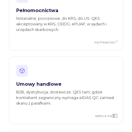
Pełnomocnictwa
Notarialne, procesowe, do KRS, do US. QES
akceptowany w KRS, CEIDG, ePUAP, w sądach i
urzędach skarbowych.
✅
wymagany
Umowy handlowe
B2B, dystrybucja, dostawcze. QES tam, gdzie
kontrahent zagraniczny wymaga eIDAS QC zamiast
skanu z parafkami.
💵
opłaca się