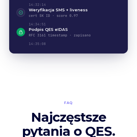
14:32:14
Weryfikacja SMS + liveness
cert SK ID · score 0.97
14:34:51
Podpis QES eIDAS
RFC 3161 timestamp · zapisano
14:35:08
FAQ
Najczęstsze
pytania o QES.