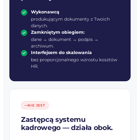
Wykonawcą
produkującym dokumenty z Twoich
danych.
Zamkniętym obiegiem:
dane → dokument → podpis →
archiwum.
Interfejsem do skalowania
bez proporcjonalnego wzrostu kosztów
HR.
NIE JEST
Zastępcą systemu
kadrowego — działa obok.