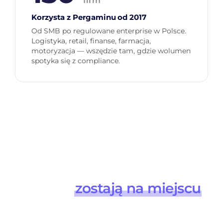
firm
Korzysta z Pergaminu od 2017
Od SMB po regulowane enterprise w Polsce.
Logistyka, retail, finanse, farmacja,
motoryzacja — wszędzie tam, gdzie wolumen
spotyka się z compliance.
Workday, SAP, enova365,
Teta HR
zostają na miejscu
.
Pergamin staje obok jako
warstwa wykonawcza.