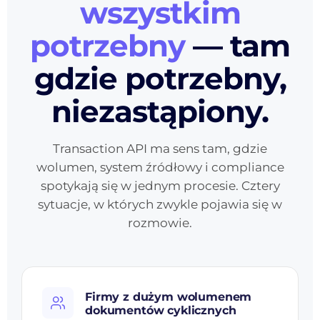
wszystkim
"type"
:
"UoP"
,
"start"
:
"2026-06-01"
,
potrzebny
— tam
"salary"
:
8400
},
gdzie potrzebny,
"package"
:
"hr.full"
// 8 docs
}
niezastąpiony.
Transaction API ma sens tam, gdzie
wolumen, system źródłowy i compliance
spotykają się w jednym procesie. Cztery
sytuacje, w których zwykle pojawia się w
rozmowie.
Firmy z dużym wolumenem
dokumentów cyklicznych