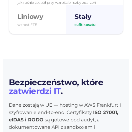
jak rośnie zespół przy wzroście liczby zdarzeń
Liniowy
Stały
wzrost FTE
sufit kosztu
Bezpieczeństwo, które
zatwierdzi IT
.
Dane zostają w UE — hosting w AWS Frankfurt i
szyfrowanie end‑to‑end. Certyfikaty
ISO 27001,
eIDAS i RODO
są gotowe pod audyt, a
dokumentowane API z sandboxem i