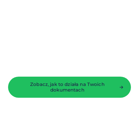
Nie wymieniamy Twojego systemu kadrowego.
Bierzemy dane, które już w nim są, i oddajemy
gotowy, podpisany komplet dokumentów — bez
logowania, bez kopiowania, bez ręcznych
pakietów.
Zobacz, jak to działa na Twoich
→
dokumentach