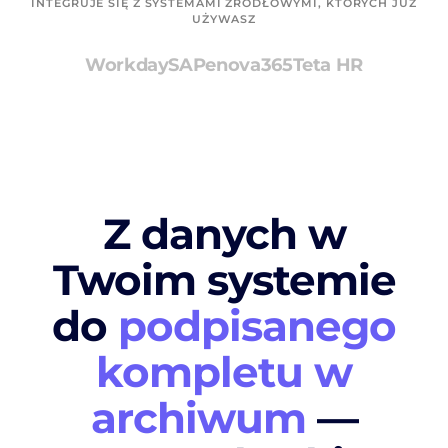
INTEGRUJE SIĘ Z SYSTEMAMI ŹRÓDŁOWYMI, KTÓRYCH JUŻ
UŻYWASZ
Workday
SAP
enova365
Teta HR
Z danych w
Twoim systemie
do
podpisanego
kompletu w
archiwum
—