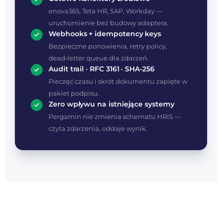
enova365, Teta HR, SAP, Workday —
uruchomienie bez budowy adaptera.
Webhooks + idempotency keys
Bezpieczne ponowienia, retry policy,
dead‑letter queue dla zdarzeń.
Audit trail · RFC 3161 · SHA-256
Pieczęć czasu i skrót dokumentu zapięte w
pakiet podpisu.
Zero wpływu na istniejące systemy
Pergamin nie zmienia schematu HRIS —
czyta zdarzenia, oddaje wynik.