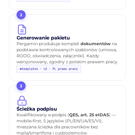
2
Generowanie pakietu
Pergamin produkuje komplet
dokumentów
na
podstawie kontrolowanych szablonów (umowa,
RODO, oświadczenia, załączniki). Każdy
wersjonowany, zgodny z polskim prawem pracy.
templates · v2 · PL prawo pracy
3
Ścieżka podpisu
Kwalifikowany e‑podpis (
QES, art. 25 eIDAS
) —
mobile‑first, 5 języków (PL/EN/UA/ES/VI),
mieszana ścieżka dla pracowników bez
maila/smartfona i cudzoziemców.