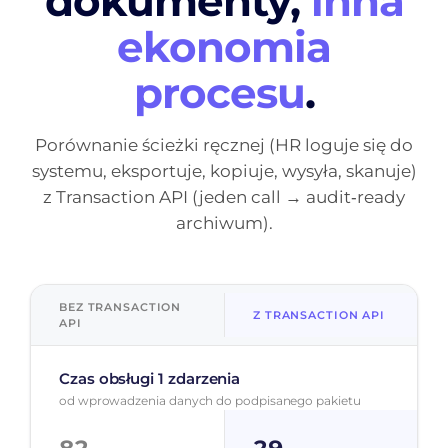
dokumenty,
inna
ekonomia
procesu
.
Porównanie ścieżki ręcznej (HR loguje się do
systemu, eksportuje, kopiuje, wysyła, skanuje)
z Transaction API (jeden call → audit‑ready
archiwum).
BEZ TRANSACTION
Z TRANSACTION API
API
Czas obsługi 1 zdarzenia
od wprowadzenia danych do podpisanego pakietu