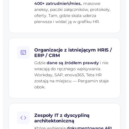
400+ zatrudnień/mies.
, masowe
aneksy, paczki załączników, protokoły,
oferty. Tam, gdzie skala uderza
pierwsza i widać ją w grafiku HR.
Organizacje z istniejącym HRIS /
ERP / CRM
Gdzie
dane są źródłem prawdy
i nie
wracają do ręcznego wpisywania.
Workday, SAP, enova365, Teta HR
zostają na miejscu — Pergamin staje
obok.
Zespoły IT z dyscypliną
architektoniczną
Które wybierają
dokumentowane API