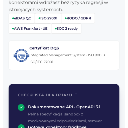
konektorami wdrażasz bez ryzyka regresji w
istniejących systemach.
eIDAS QC
ISO 27001
RODO / GDPR
AWS Frankfurt · UE
SOC 2 ready
Certyfikat DQS
Integrated Management System · ISO 9001 +
ISO/IEC 27001
CHECKLISTA DLA DZIAŁU IT
Dokumentowane API · OpenAPI 3.1
Pełna specyfikacja, sandbox z
mockowanymi odpowiedziami, semver.
Gotowe konektory źródłowe