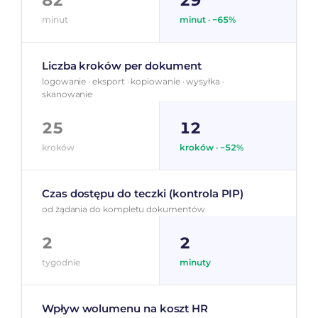
82
29
minut
minut · −65%
Liczba kroków per dokument
logowanie · eksport · kopiowanie · wysyłka ·
skanowanie
25
12
kroków
kroków · −52%
Czas dostępu do teczki (kontrola PIP)
od żądania do kompletu dokumentów
2
2
tygodnie
minuty
Wpływ wolumenu na koszt HR