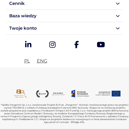
Cennik
Baza wiedzy
Twoje konto
PL
ENG
*Spółka Pergamin Sp. z o.o. zrealizowała Projekt B+R pt. „Pergamin”. Wartość zrealizowanego przez nas projektu
wynosi 750.000 zł, a wkład z Funduszy Europejskich stanowi 80% tej kwoty. Wsparcie na realizację projektu
zostało pozyskane przy współpracy z funduszem Simpact ASI Fund Sp. z o.o. realizującego projekt dofinansowany
przez Narodowe Centrum Badań i Rozwoju, ze środków Europejskiego Funduszu Rozwoju Regionalnego w
ramach Programu Operacyjnego Inteligentny Rozwój, Działanie 1.3: Prace B+R finansowane z udziałem funduszy
kapitałowych, Poddziałanie 1.3.1: Wsparcie projektów badawczo-rozwojowych w fazie preseed przez fundusze
typu proof of concept – BRIdge Alfa.