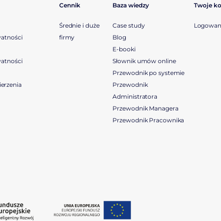
Cennik
Baza wiedzy
Twoje k
Średnie i duże
Case study
Logowan
watności
firmy
Blog
E-booki
watności
Słownik umów online
Przewodnik po systemie
erzenia
Przewodnik
Administratora
Przewodnik Managera
Przewodnik Pracownika