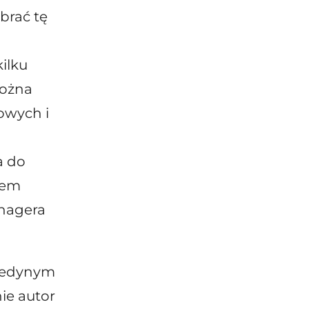
brać tę
ilku
można
owych i
a do
tem
anagera
t jedynym
ie autor