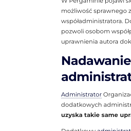
W Pergaminie pojawi s
możliwość sprawnego za
współadministratora. 
pozwoli osobom współp
uprawnienia autora do
Nadawanie
administra
Administrator
Organizac
dodatkowych administr
uzyska takie same up