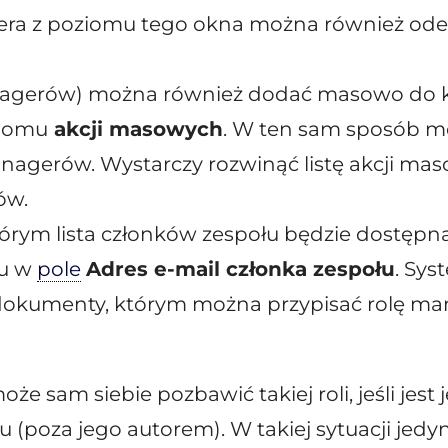
ra z poziomu tego okna można również ode
agerów) można również dodać masowo do k
iomu
akcji masowych
. W ten sam sposób 
agerów. Wystarczy rozwinąć listę akcji mas
ów.
tórym lista członków zespołu będzie dostępn
iu w
pole
Adres e-mail członka zespołu
. Sys
 dokumenty, którym można przypisać rolę m
oże sam siebie pozbawić takiej roli, jeśli jes
oza jego autorem). W takiej sytuacji jedyn