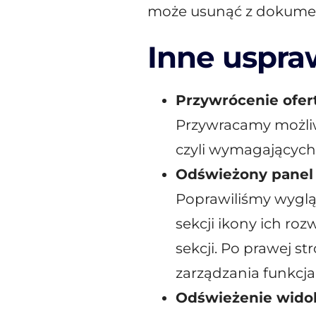
może usunąć z dokume
Inne uspra
Przywrócenie ofer
Przywracamy możliw
czyli wymagających 
Odświeżony panel
Poprawiliśmy wyglą
sekcji ikony ich roz
sekcji. Po prawej st
zarządzania funkcja
Odświeżenie wido