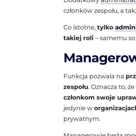
Dodatkowy
administrat
członków zespołu, a tak
Co istotne,
tylko
admini
takiej roli
– samemu sob
Managerow
Funkcja pozwala na
pr
zespołu
. Oznacza to, że
członkom swoje upra
jedynie w
organizacja
prywatnym.
Managerowie będą mogli