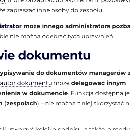
or
może zarządzać uprawnieniami pozostały
że zapraszać inne osoby do zespołu.
strator
może innego administratora pozb
ie nie można odebrać tych uprawnień.
ie dokumentu
zypisywanie do dokumentów managerów 
autor dokumentu
może
delegować innym
wnienia w dokumencie
. Funkcja dostępna je
ch
(
zespołach
) – nie można z niej skorzystać n
 utworzyć kolejkę podpisu, a także ją mody