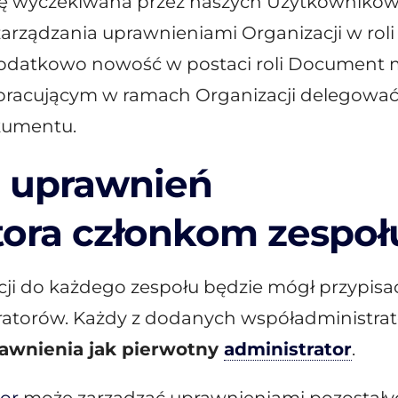
ię wyczekiwana przez naszych Użytkownikó
rządzania uprawnieniami Organizacji w roli
Dodatkowo nowość w postaci roli Document
racującym w ramach Organizacji delegowa
kumentu.
 uprawnień
tora członkom zespoł
ji do każdego zespołu będzie mógł przypisa
atorów. Każdy z dodanych współadministra
rawnienia jak pierwotny
administrator
.