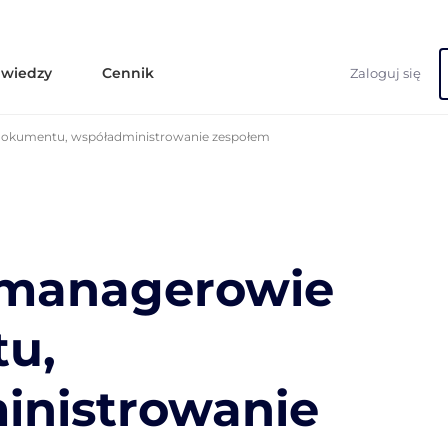
 wiedzy
Cennik
Zaloguj się
okumentu, współadministrowanie zespołem
 managerowie
u,
inistrowanie