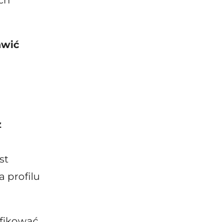
ch
awić
z
st
a profilu
fikować.