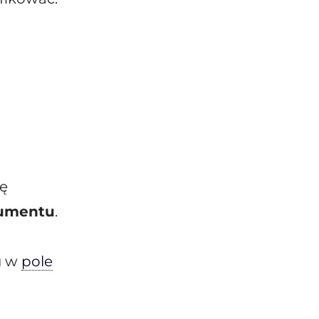
ję
umentu
.
u w
pole