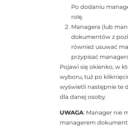
Po dodaniu manage
rolę.
Managera (lub man
dokumentów z poz
również usuwać man
przypisać manager
Pojawi się okienko, w k
wyboru, tuż po kliknięc
wyświetli następnie te
dla danej osoby.
UWAGA
: Manager nie m
managerem dokumentu (p