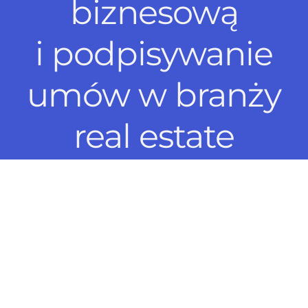
biznesową
i podpisywanie
umów w branży
real estate
Podpisujesz umowy z dziesiątkami lub setkami
najemców z różnych lokalizacji?
Proces podpisania umowy jest wydłużony ze
względu na wielowariantowość dokumentów
oraz ich dystrybucję?Dokumenty są rozproszone i
wymagają transportu z wielu lokalizacji
do centrali? Przygotowywanie i podpisywanie
umów online w Pergaminie rozwiązuje wszystkie