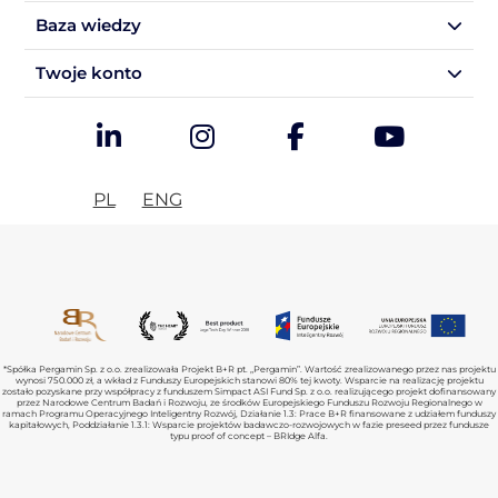
Baza wiedzy
Twoje konto
PL
ENG
*Spółka Pergamin Sp. z o.o. zrealizowała Projekt B+R pt. „Pergamin”. Wartość zrealizowanego przez nas projektu
wynosi 750.000 zł, a wkład z Funduszy Europejskich stanowi 80% tej kwoty. Wsparcie na realizację projektu
zostało pozyskane przy współpracy z funduszem Simpact ASI Fund Sp. z o.o. realizującego projekt dofinansowany
przez Narodowe Centrum Badań i Rozwoju, ze środków Europejskiego Funduszu Rozwoju Regionalnego w
ramach Programu Operacyjnego Inteligentny Rozwój, Działanie 1.3: Prace B+R finansowane z udziałem funduszy
kapitałowych, Poddziałanie 1.3.1: Wsparcie projektów badawczo-rozwojowych w fazie preseed przez fundusze
typu proof of concept – BRIdge Alfa.