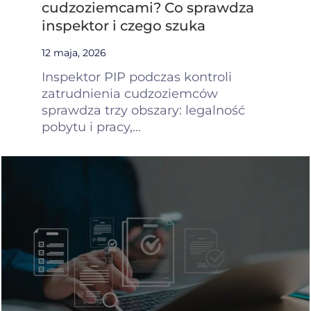
cudzoziemcami? Co sprawdza
inspektor i czego szuka
12 maja, 2026
Inspektor PIP podczas kontroli
zatrudnienia cudzoziemców
sprawdza trzy obszary: legalność
pobytu i pracy,...